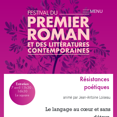
Aller au contenu principal
MENU
Résistances
Entretien
poétiques
7 avril 15h30
-
16h30
Le square
animé par Jean-Antoine Loiseau
Le langage au cœur et sans