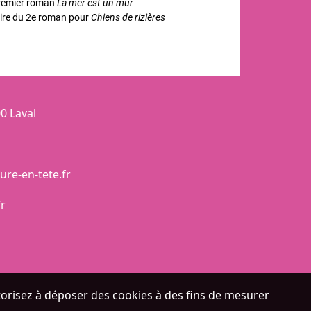
remier roman
La mer est un mur
raire du 2e roman pour
Chiens de rizières
0 Laval
re-en-tete.fr
fr
autorisez à déposer des cookies à des fins de mesurer