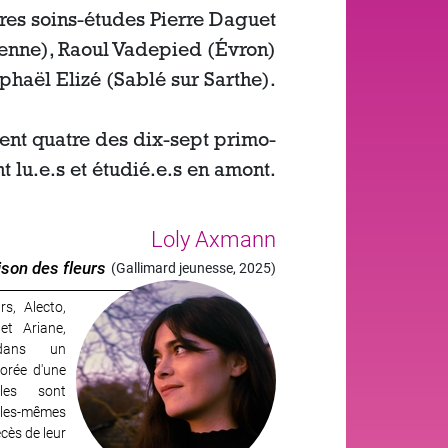
tres soins-études Pierre Daguet
yenne), Raoul Vadepied (Évron)
phaël Elizé (Sablé sur Sarthe).
rent quatre des dix-sept primo-
nt lu.e.s et étudié.e.s en amont.
Loly Axmann
ison des fleurs
(Gallimard jeunesse, 2025)
s, Alecto,
et Ariane,
dans un
'orée d'une
lles sont
elles-mêmes
cès de leur