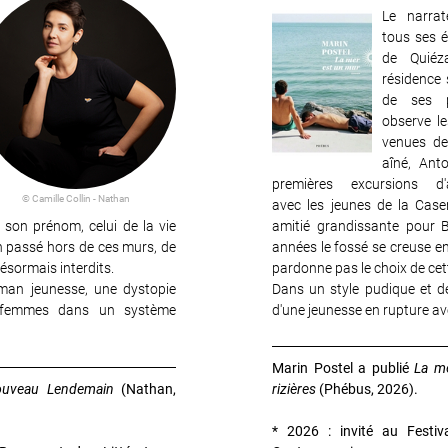
Le narrat
Image
tous ses ét
de Quiéz
résidence 
de ses p
observe le
venues de
aîné, Ant
premières excursions d'a
© Camille Collin - Nathan
avec les jeunes de la Case
é son prénom, celui de la vie
amitié grandissante pour Bap
un passé hors de ces murs, de
années le fossé se creuse ent
désormais interdits.
pardonne pas le choix de cett
man jeunesse, une dystopie
Dans un style pudique et dé
s femmes dans un système
d'une jeunesse en rupture av
Marin Postel a publié
La m
ouveau Lendemain
(Nathan,
rizières
(Phébus, 2026).
* 2026 : invité au Festi