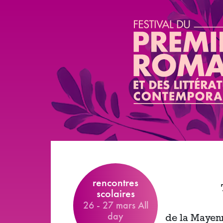
Aller au contenu principal
rencontres
scolaires
26
-
27 mars All
day
de la Mayenn