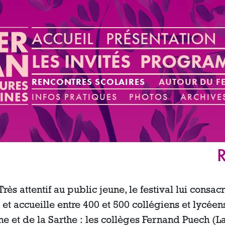
ACCUEIL
PRÉSENTATION
LES INVITÉS
PROGRA
RENCONTRES SCOLAIRES
AUTOUR DU FE
INFOS PRATIQUES
PHOTOS
ARCHIVE
R
Très attentif au public jeune, le festival lui cons
et accueille entre 400 et 500 collégiens et lycée
e et de la Sarthe :
les collèges Fernand Puech (La