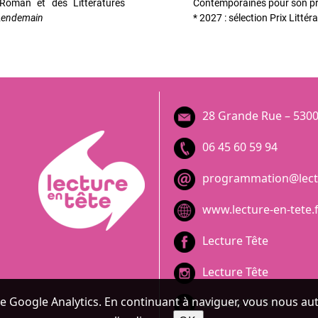
 Roman et des Littératures
Contemporaines pour son p
 Lendemain
* 2027 : sélection Prix Litté
28 Grande Rue – 5300
06 45 60 59 94
programmation@lectu
www.lecture-en-tete.
Lecture Tête
Lecture Tête
ilise Google Analytics. En continuant à naviguer, vous nous 
Lecture En Tete