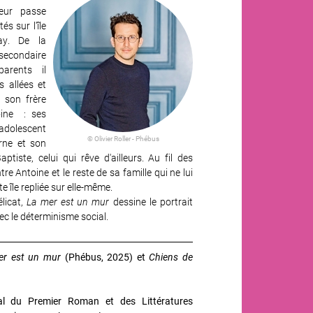
eur passe
és sur l'île
ay. De la
secondaire
arents il
s allées et
 son frère
oine : ses
dolescent
© Olivier Roller - Phébus
rne et son
tiste, celui qui rêve d'ailleurs. Au fil des
re Antoine et le reste de sa famille qui ne lui
e île repliée sur elle-même.
licat,
La mer est un mur
dessine le portrait
ec le déterminisme social.
er est un mur
(Phébus, 2025) et
Chiens de
val du Premier Roman et des Littératures