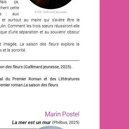
ais ça,
chent cette
© DR - Gallimard jeunesse
les : aux
 et surtout au maire qui s'avère être le
ulin. Comment les trois sœurs réussiront-elle
sque d'une séparation et au souvenir obscur
et imagée,
La saison des fleurs
explore la
 et la sororité.
son des fleurs
(Gallimard jeunesse, 2025).
val du Premier Roman et des Littératures
remier roman
La saison des fleurs
Marin Postel
La mer est un mur
(Phébus, 2025)