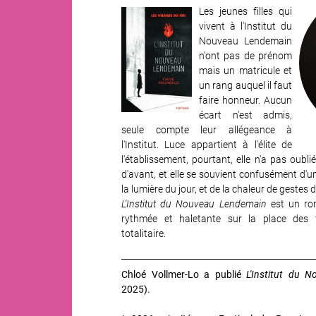
Les jeunes filles qui
Image
vivent à l'Institut du
Nouveau Lendemain
n'ont pas de prénom
mais un matricule et
un rang auquel il faut
faire honneur. Aucun
écart n'est admis,
seule compte leur allégeance à
l'Institut. Luce appartient à l'élite de
l'établissement, pourtant, elle n'a pas oubli
d'avant, et elle se souvient confusément d'
la lumière du jour, et de la chaleur de gestes 
L'Institut du Nouveau Lendemain
est un ro
rythmée et haletante sur la place de
totalitaire.
Chloé Vollmer-Lo a publié
L'Institut du N
2025).