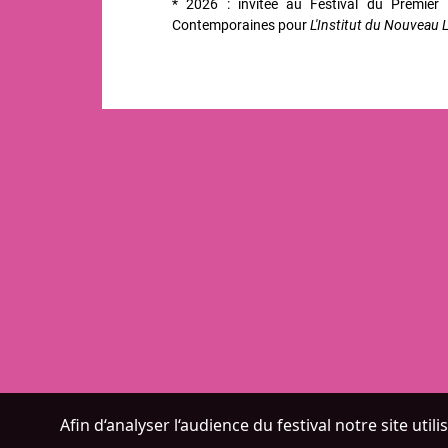
* 2026 : invitée au Festival du Premier
Contemporaines pour
L'Institut du Nouveau
Afin d‘analyser l‘audience du festival notre site ut