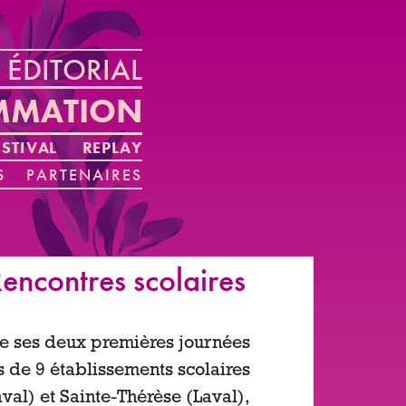
ÉDITORIAL
MMATION
STIVAL
REPLAY
S
PARTENAIRES
encontres scolaires
acre ses deux premières journées
ns de 9 établissements scolaires
val) et Sainte-Thérèse (Laval),