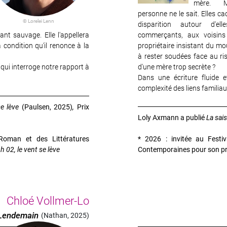
mère. M
personne ne le sait. Elles ca
© Lorelei Lenn
disparition autour d'el
ant sauvage. Elle l'appellera
commerçants, aux voisins
à condition qu'il renonce à la
propriétaire insistant du mo
à rester soudées face au ri
 qui interroge notre rapport à
d'une mère trop secrète ?
Dans une écriture fluide 
complexité des liens familiaux
se lève
(Paulsen, 2025)
,
Prix
Loly Axmann a publié
La sai
Roman et des Littératures
* 2026 : invitée au Festi
h 02, le vent se lève
Contemporaines pour son p
Chloé Vollmer-Lo
 Lendemain
(Nathan, 2025)