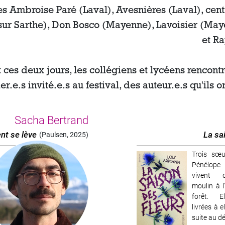
es Ambroise Paré (Laval), Avesnières (Laval), cen
sur Sarthe), Don Bosco (Mayenne), Lavoisier (Ma
et Ra
 ces deux jours, les collégiens et lycéens rencont
r.e.s invité.e.s au festival, des auteur.e.s qu'ils o
Sacha Bertrand
ent se lève
La sa
(Paulsen, 2025)
Trois sœur
Image
Pénélope 
vivent 
moulin à l
forêt. E
livrées à 
suite au dé