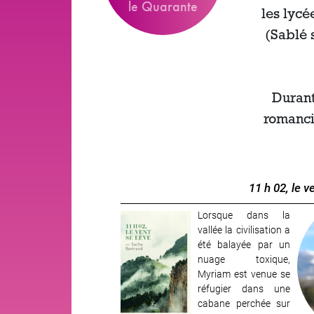
le Quarante
les lycé
(Sablé 
Durant
romancie
11 h 02, le v
Lorsque dans la
Image
vallée la civilisation a
été balayée par un
nuage toxique,
Myriam est venue se
réfugier dans une
cabane perchée sur