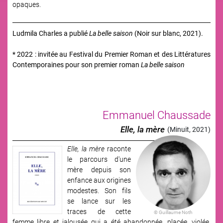
opaques.
Ludmila Charles a publié
La belle saison
(Noir sur blanc, 2021).
* 2022 : invitée au Festival du Premier Roman et des Littératures
Contemporaines pour son premier roman
La belle saison
Emmanuel Chaussade
Elle, la mère
(Minuit, 2021)
Elle, la mère
raconte
Image
le parcours d'une
mère depuis son
enfance aux origines
modestes. Son fils
se lance sur les
traces de cette
© Guillaume Noth
femme libre et jalousée qui a été abandonnée, placée, violée,