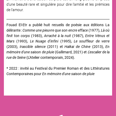
d’une beauté rare et singulière pour dire l’amitié et les prémices
de l’amour.
Fouad El-Etr a publié huit recueils de poésie aux éditions La
délirante :
Comme une pieuvre que son encre efface
(1977),
Là où
finit ton corps
(1983),
Arraché à la nuit
(1987),
Entre Vénus et
Mars
(1993),
Le Nuage d’infini
(1995),
Le souffleur de verre
(2003),
Irascible silence
(2011) et
Haïkai de Chine
(2013),
En
mémoire d'une saison de pluie
(Gallimard, 2021) et
L'escalier de la
rue de Seine
(L'Atelier contemporain, 2024).
* 2022 : invité au Festival du Premier Roman et des Littératures
Contemporaines pour
En mémoire d'une saison de pluie