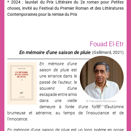
* 2024 : lauréat du Prix Littéraire du 2e roman pour
Petites
choses,
invité au Festival du Premier Roman et des Littératures
Contemporaines pour la remise du Prix
Fouad El-Etr
En mémoire d'une saison de pluie
(Gallimard, 2021)
En mémoire d’une
Image
saison de pluie
est
une errance dans le
passé de l’auteur, le
souvenir d’une
escapade entre amis
dans une vieille
© Francesca Mantovani -
Gallimard
demeure à l’orée d’une forêt d’automne
brumeuse et aérienne, au temps de l’insouciance et de
l’innocence.
En mémoire d’une saison de pluie
est un long poème en prose