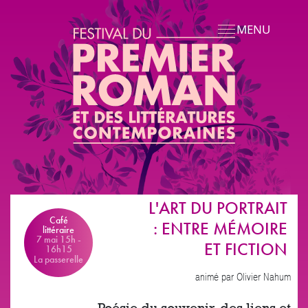
Aller au contenu principal
MENU
L'ART DU PORTRAIT
Handicap
auditif
Café
: ENTRE MÉMOIRE
boucle
littéraire
magnétique
7 mai 15h
-
ET FICTION
16h15
La passerelle
animé par Olivier Nahum