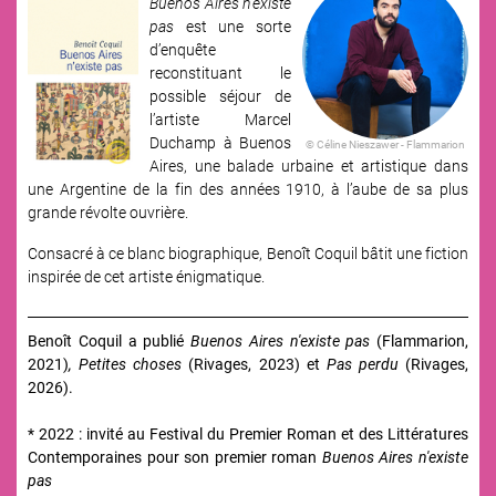
Buenos Aires n’existe
Image
pas
est une sorte
d’enquête
reconstituant le
possible séjour de
l’artiste Marcel
Duchamp à Buenos
© Céline Nieszawer - Flammarion
Aires, une balade urbaine et artistique dans
une Argentine de la fin des années 1910, à l’aube de sa plus
grande révolte ouvrière.
Consacré à ce blanc biographique, Benoît Coquil bâtit une fiction
inspirée de cet artiste énigmatique.
Benoît Coquil a publié
Buenos Aires n'existe pas
(Flammarion,
2021)
, Petites choses
(Rivages, 2023) et
Pas perdu
(Rivages,
2026).
* 2022 : invité au Festival du Premier Roman et des Littératures
Contemporaines pour son premier roman
Buenos Aires n'existe
pas