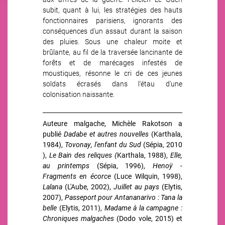
subit, quant à lui, les stratégies des hauts
fonctionnaires parisiens, ignorants des
conséquences d'un assaut durant la saison
des pluies. Sous une chaleur moite et
brûlante, au fil de la traversée lancinante de
forêts et de marécages infestés de
moustiques, résonne le cri de ces jeunes
soldats écrasés dans l'étau d'une
colonisation naissante.
Auteure malgache, Michèle Rakotson a
publié
Dadabe et autres nouvelles
(Karthala,
1984),
Tovonay, l'enfant du Sud
(Sépia, 2010
),
Le Bain des reliques (
Karthala, 1988),
Elle,
au printemps
(Sépia, 1996),
Henoÿ -
Fragments en écorce
(Luce Wilquin, 1998),
Lalana
(L'Aube, 2002),
Juillet au pays
(Elytis,
2007),
Passeport pour Antananarivo : Tana la
belle
(Elytis, 2011),
Madame à la campagne :
Chroniques malgaches
(Dodo vole, 2015) et