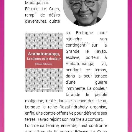
Madagascar.
Félicien Le Guen,
rempli de désirs
d'aventures, quitte
sa Bretagne pour
Image
rejoindre son
© DR
contingent sur la
Grande Ile. Tavao,
esclave, porteur à
Ambatomanga, vit,
pendant ce temps,
dans la peur tenace
d'une guerre
imminente. La douleur
taraude le peuple
malgache, replié dans le silence des dieux.
Lorsque la reine Razafindrahety organise,
enfin, une contre-offensive pour défendre ses
terres, Tavao rejoint son maître au combat.
Loin de sa femme, enceinte, il est confronté
aux affres de la guerre. Félicien Le Guen