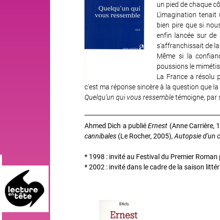
un pied de chaque cô
L'imagination tenai
bien pire que si nou
enfin lancée sur de
s'affranchissait de l
Même si la confianc
poussions le mimétis
La France a résolu 
c'est ma réponse sincère à la question que la 
Quelqu'un qui vous ressemble
témoigne, par s
Ahmed Dich a publié
Ernest
(Anne Carrière, 
cannibales
(Le Rocher, 2005),
Autopsie d'un 
* 1998 : invité au Festival du Premier Roma
* 2002 : invité dans le cadre de la saison litté
Image