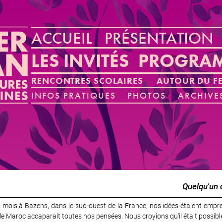
ACCUEIL
PRÉSENTATION
LES INVITÉS
PROGRA
RENCONTRES SCOLAIRES
AUTOUR DU FE
INFOS PRATIQUES
PHOTOS
ARCHIVE
Quelqu'un 
s mois à Bazens, dans le sud-ouest de la France, nos idées étaient empre
le Maroc accaparait toutes nos pensées. Nous croyions qu'il était possibl