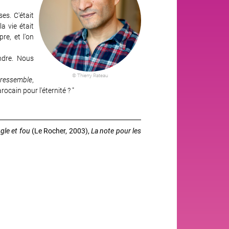
s. C'était
a vie était
re, et l'on
endre. Nous
© Thierry Rateau
 ressemble
,
ocain pour l'éternité ? "
gle et fou
(Le Rocher, 2003),
La note pour les