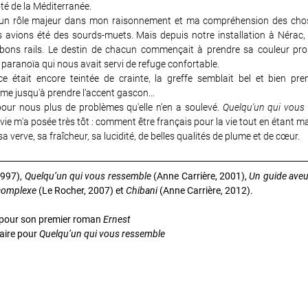
té de la Méditerranée.
t un rôle majeur dans mon raisonnement et ma compréhension des chose
s avions été des sourds-muets. Mais depuis notre installation à Nérac, l
 bons rails. Le destin de chacun commençait à prendre sa couleur prop
a paranoïa qui nous avait servi de refuge confortable.
e était encore teintée de crainte, la greffe semblait bel et bien pr
me jusqu'à prendre l'accent gascon...
pour nous plus de problèmes qu'elle n'en a soulevé.
Quelqu'un qui vous
vie m'a posée très tôt : comment être français pour la vie tout en étant mar
a verve, sa fraîcheur, sa lucidité, de belles qualités de plume et de cœur.
1997),
Quelqu’un qui vous ressemble
(Anne Carrière, 2001),
Un guide aveu
complexe
(Le Rocher, 2007) et
Chibani
(Anne Carrière, 2012).
n pour son premier roman
Ernest
raire pour
Quelqu’un qui vous ressemble