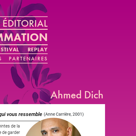
ÉDITORIAL
MMATION
STIVAL
REPLAY
S
PARTENAIRES
Ahmed Dich
qui vous ressemble
(Anne Carrière, 2001)
intes de la
e de garder