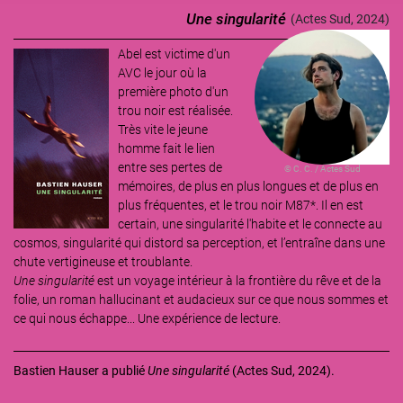
Une singularité
(Actes Sud, 2024)
Abel est victime d'un
Image
AVC le jour où la
première photo d'un
trou noir est réalisée.
Très vite le jeune
homme fait le lien
entre ses pertes de
© C. C. / Actes Sud
mémoires, de plus en plus longues et de plus en
plus fréquentes, et le trou noir M87*. Il en est
certain, une singularité l'habite et le connecte au
cosmos,
singularité qui
distord sa perception, et l’entraîne dans une
chute vertigineuse et troublante.
Une singularité
est un voyage intérieur à la frontière du rêve et de la
folie, un roman hallucinant et audacieux sur ce que nous sommes et
ce qui nous échappe... Une expérience de lecture.
Bastien Hauser a publié
Une singularité
(Actes Sud, 2024).