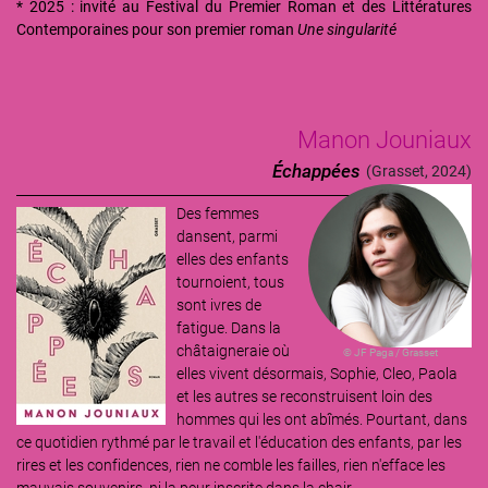
* 2025 : invité au Festival du Premier Roman et des Littératures
Contemporaines pour son premier roman
Une singularité
Manon Jouniaux
Échappées
(Grasset, 2024)
Des femmes
Image
dansent, parmi
elles des enfants
tournoient, tous
sont ivres de
fatigue. Dans la
châtaigneraie où
© JF Paga / Grasset
elles vivent désormais, Sophie, Cleo, Paola
et les autres se reconstruisent loin des
hommes qui les ont abîmés. Pourtant, dans
ce quotidien rythmé par le travail et l'éducation des enfants, par les
rires et les confidences, rien ne comble les failles, rien n'efface les
mauvais souvenirs, ni la peur inscrite dans la chair.