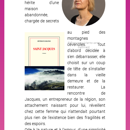
hérite d’une
maison
abandonnée,
chargée de secrets
au pied des
Image
montagnes
© Francesca Mantovani /
cévenoles. Tout
Gallimard
d’abord décidée à
s’en débarrasser, elle
choisit sur un coup
de tête de s’installer
dans la vieille
demeure et de la
restaurer. La
rencontre de
Jacques, un entrepreneur de la région, son
attachement naissant pour lui, réveillent
chez cette femme qui n’attendait pourtant
plus rien de l’existence bien des fragilités et
des espoirs.
Ode à la nature et à l’amour, d'une simplicité