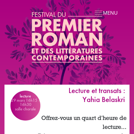
Aller au contenu principal
MENU
Lecture et transats :
lecture
Yahia Belaskri
29 mars 16h15
-
16h30
salle chorale
Offrez-vous un quart d'heure de
lecture...