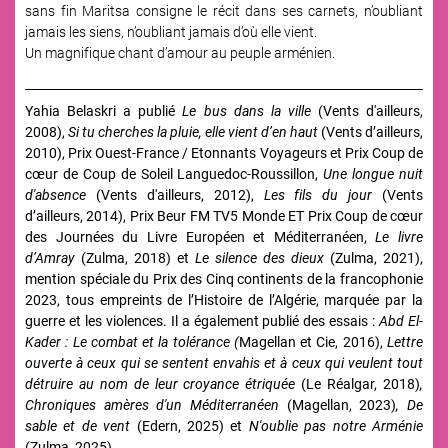
sans fin Maritsa consigne le récit dans ses carnets, n’oubliant
jamais les siens, n’oubliant jamais d’où elle vient.
Un magnifique chant d’amour au peuple arménien.
Yahia Belaskri a publié
Le bus dans la ville
(Vents d'ailleurs,
2008),
Si tu cherches la pluie, elle vient d’en haut
(Vents d’ailleurs,
2010), Prix Ouest-France / Etonnants Voyageurs et Prix Coup de
cœur de Coup de Soleil Languedoc-Roussillon,
Une longue nuit
d'absence
(Vents d'ailleurs, 2012),
Les fils du jour
(Vents
d’ailleurs, 2014), Prix Beur FM TV5 Monde ET Prix Coup de cœur
des Journées du Livre Européen et Méditerranéen,
Le livre
d’Amray
(Zulma, 2018) et
Le silence des dieux
(Zulma, 2021),
mention spéciale du Prix des Cinq continents de la francophonie
2023, tous empreints de l’Histoire de l’Algérie, marquée par la
guerre et les violences. Il a également publié des essais :
Abd El-
Kader : Le combat et la tolérance (
Magellan et Cie, 2016),
Lettre
ouverte à ceux qui se sentent envahis et à ceux qui veulent tout
détruire au nom de leur croyance étriquée
(Le Réalgar, 2018)
,
Chroniques amères d'un Méditerranéen
(Magellan, 2023)
, De
sable et de vent
(Edern, 2025) et
N'oublie pas notre Arménie
(Zulma, 2025).