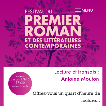
Aller au contenu principal
MENU
Lecture et transats :
lecture
Antoine Mouton
28 mars 17h15
-
17h30
salle chorale
Offrez-vous un quart d'heure de
lecture...