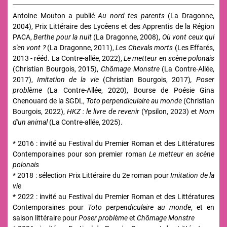
Antoine Mouton a publié
Au nord tes parents
(La Dragonne,
2004),
Prix Littéraire des Lycéens et des Apprentis de la Région
PACA,
Berthe pour la nuit
(La Dragonne, 2008),
Où vont ceux qui
s'en vont ?
(La Dragonne, 2011),
Les Chevals morts
(Les Effarés,
2013 - rééd. La Contre-allée, 2022),
Le metteur en scène polonais
(Christian Bourgois, 2015),
Chômage Monstre
(La Contre-Allée,
2017),
Imitation de la vie
(Christian Bourgois, 2017)
, Poser
problème
(La Contre-Allée, 2020), Bourse de Poésie Gina
Chenouard
de la SGDL,
Toto perpendiculaire au monde
(Christian
Bourgois, 2022),
HKZ : le livre de revenir
(Ypsilon, 2023) et
Nom
d'un animal
(La Contre-allée, 2025).
* 2016 : invité au Festival du Premier Roman et des Littératures
Contemporaines pour son premier roman
Le metteur en scène
polonais
* 2018 : sélection Prix Littéraire du 2e roman pour
Imitation de la
vie
* 2022 :
invité au Festival du Premier Roman et des Littératures
Contemporaines pour
Toto perpendiculaire au monde
, et en
saison littéraire pour
Poser problème
et
Chômage Monstre