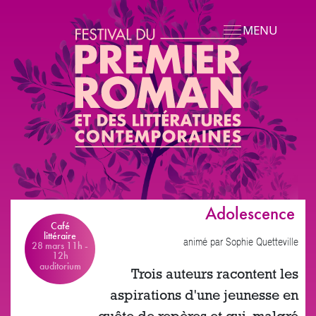
Aller au contenu principal
MENU
Adolescence
Café
littéraire
animé par Sophie Quetteville
28 mars 11h
-
12h
auditorium
Trois auteurs racontent les
aspirations d'une jeunesse en