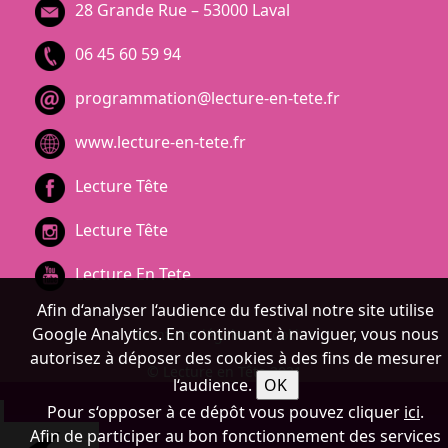
28 Grande Rue – 53000 Laval
06 45 60 59 94
programmation@lecture-en-tete.fr
www.lecture-en-tete.fr
Lecture Tête
Lecture Tête
Lecture En Tete
Afin d‘analyser l‘audience du festival notre site utilise
Google Analytics. En continuant à naviguer, vous nous
Mentions légales
•
Cookies
autorisez à déposer des cookies à des fins de mesurer
© Lecture en Tête 2021
l‘audience.
Pour s‘opposer à ce dépôt vous pouvez cliquer
ici
.
Afin de participer au bon fonctionnement des services