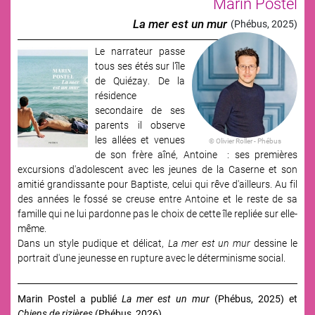
Marin Postel
La mer est un mur
(Phébus, 2025)
Le narrateur passe
Image
tous ses étés sur l'île
de Quiézay. De la
résidence
secondaire de ses
parents il observe
les allées et venues
© Olivier Roller - Phébus
de son frère aîné, Antoine : ses premières
excursions d'adolescent avec les jeunes de la Caserne et son
amitié grandissante pour Baptiste, celui qui rêve d'ailleurs. Au fil
des années le fossé se creuse entre Antoine et le reste de sa
famille qui ne lui pardonne pas le choix de cette île repliée sur elle-
même.
Dans un style pudique et délicat,
La mer est un mur
dessine le
portrait d'une jeunesse en rupture avec le déterminisme social.
Marin Postel a publié
La mer est un mur
(Phébus, 2025) et
Chiens de rizières
(Phébus, 2026).