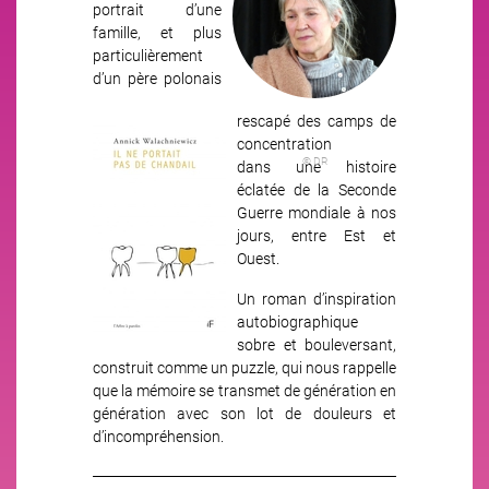
portrait d’une
famille, et plus
par
ticulièrement
d’un père polonais
rescapé des camps de
Image
concentration
© DR
dans une histoire
éclatée de la Seconde
Guerre mondiale à nos
jours,
entre Est et
Ouest.
Un roman d’inspiration
autobiographique
sobre et
bouleversant,
construit comme un puzzle, qui nous rappelle
que la mé
moire se transmet de génération en
génération avec son lot de dou
leurs et
d’incompréhension.