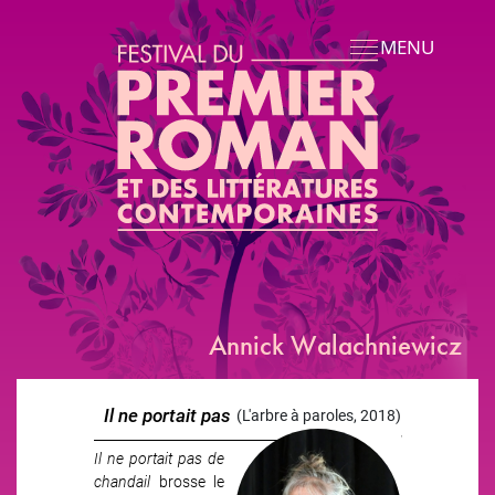
Aller au contenu principal
MENU
Annick Walachniewicz
Il ne portait pas
(L'arbre à paroles, 2018)
de chandail
Il ne portait pas de
chandail
brosse le