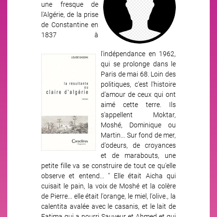
une fresque de
l'Algérie, de la prise
de Constantine en
1837 à
l'indépendance en 1962,
Image
qui se prolonge dans le
Paris de mai 68. Loin des
politiques, c'est l'histoire
d'amour de ceux qui ont
aimé cette terre. Ils
s'appellent Moktar,
Moshé, Dominique ou
Martin... Sur fond de mer,
d'odeurs, de croyances
et de marabouts, une
petite fille va se construire de tout ce qu'elle
observe et entend... " Elle était Aicha qui
cuisait le pain, la voix de Moshé et la colère
de Pierre... elle était l'orange, le miel, l'olive., la
calentita avalée avec le casanis, et le lait de
Fatima qui a nourri Sauveur et Ahmed et qui