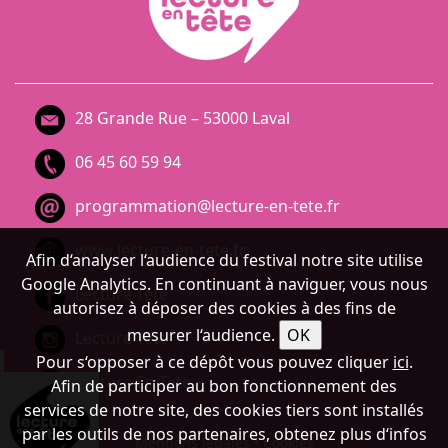
28 Grande Rue – 53000 Laval
06 45 60 59 94
programmation@lecture-en-tete.fr
www.lecture-en-tete.fr
Afin d‘analyser l‘audience du festival notre site utilise
Google Analytics. En continuant à naviguer, vous nous
Lecture Tête
autorisez à déposer des cookies à des fins de
mesurer l‘audience.
Lecture Tête
Pour s‘opposer à ce dépôt vous pouvez cliquer
ici
.
Lecture En Tete
Afin de participer au bon fonctionnement des
services de notre site, des cookies tiers sont installés
par les outils de nos partenaires, obtenez plus d‘infos
Mentions légales
•
Cookies