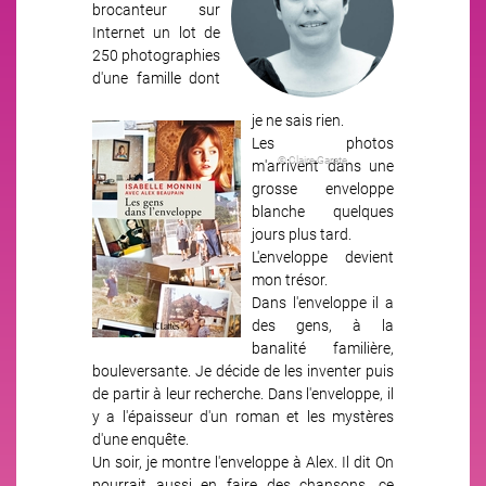
brocanteur sur
Internet un lot de
250 photographies
d'une famille dont
je ne sais rien.
Image
Les photos
© Claire Garate
m'arrivent dans une
grosse enveloppe
blanche quelques
jours plus tard.
L'enveloppe devient
mon trésor.
Dans l'enveloppe il a
des gens, à la
banalité familière,
bouleversante. Je décide de les inventer puis
de partir à leur recherche. Dans l'enveloppe, il
y a l'épaisseur d'un roman et les mystères
d'une enquête.
Un soir, je montre l'enveloppe à Alex. Il dit On
pourrait aussi en faire des chansons, ce