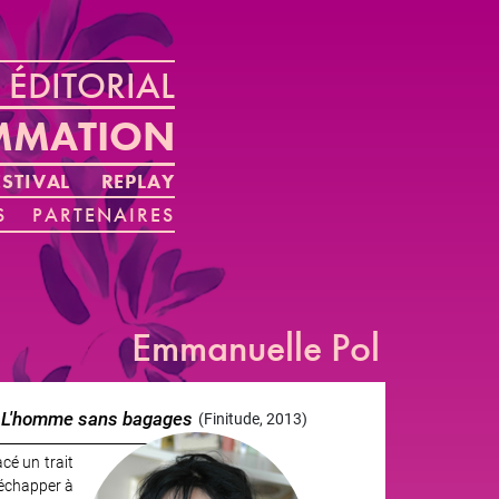
ÉDITORIAL
MMATION
STIVAL
REPLAY
S
PARTENAIRES
Emmanuelle Pol
L'homme sans bagages
(Finitude, 2013)
acé un trait
d’échapper à