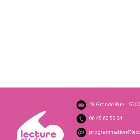
28 Grande Rue – 5300
06 45 60 59 94
programmation@lectu