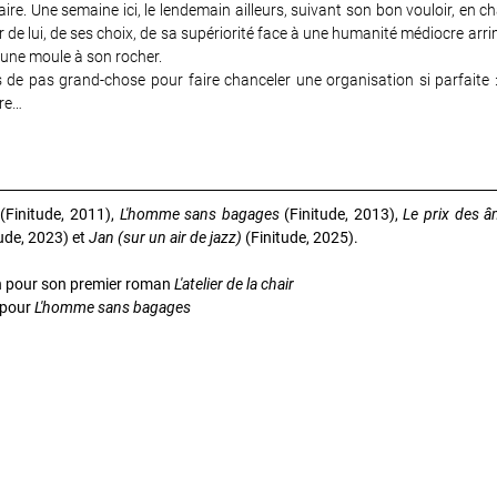
aire. Une semaine ici, le lendemain ailleurs, suivant son bon vouloir, en 
 sûr de lui, de ses choix, de sa supériorité face à une humanité médiocre arri
une moule à son rocher.
is de pas grand-chose pour faire chanceler une organisation si parfaite 
tre…
(Finitude, 2011),
L'homme sans bagages
(Finitude, 2013),
Le prix des 
ude, 2023) et
Jan (sur un air de jazz)
(Finitude, 2025).
an pour son premier roman
L'atelier de la chair
n pour
L'homme sans bagages