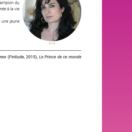
champion du
mée à la vie
: une jeune
© DR
âmes
(Finitude, 2015),
Le Prince de ce monde