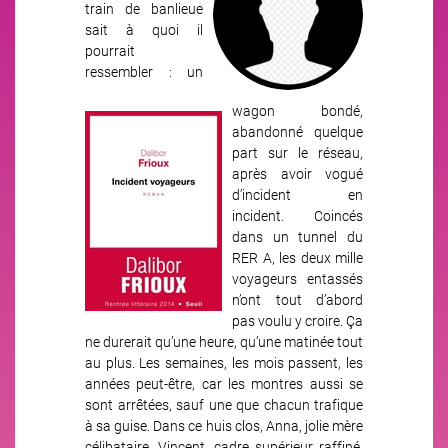
train de banlieue
sait à quoi il
pourrait
ressembler : un
wagon bondé,
Image
abandonné quelque
part sur le réseau,
après avoir vogué
d’incident en
incident. Coincés
dans un tunnel du
RER A, les deux mille
voyageurs entassés
n’ont tout d’abord
pas voulu y croire. Ça
ne durerait qu’une heure, qu’une matinée tout
au plus. Les semaines, les mois passent, les
années peut-être, car les montres aussi se
sont arrêtées, sauf une que chacun trafique
à sa guise. Dans ce huis clos, Anna, jolie mère
célibataire, Vincent, cadre supérieur raffiné,