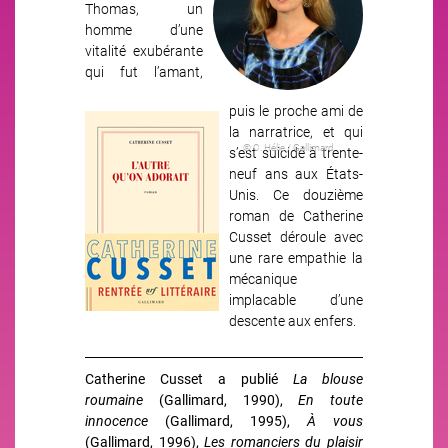
Thomas, un
homme d’une
vitalité exubérante
qui fut l’amant,
puis le proche ami de
Image
la narratrice, et qui
© C. Hélie / Gallimard
s’est suicidé à trente-
neuf ans aux États-
Unis. Ce douzième
roman de Catherine
Cusset déroule avec
une rare empathie la
mécanique
implacable d’une
descente aux enfers.
Catherine Cusset a publié
La blouse
roumaine
(Gallimard, 1990),
En toute
innocence
(Gallimard, 1995),
À vous
(Gallimard, 1996),
Les romanciers du plaisir