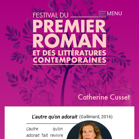
Aller au contenu principal
MENU
Catherine Cusset
L'autre qu'on adorait
(Gallimard, 2016)
L’autre qu’on
adorait
fait revivre